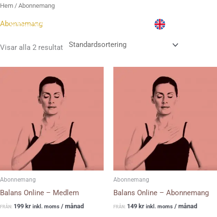
Hoppa
Hem
/ Abonnemang
till
Abonnemang
innehåll
Visar alla 2 resultat
Den
Den
här
här
produkten
produkten
har
har
flera
flera
varianter.
varianter.
De
De
olika
olika
alternativen
alternativen
kan
kan
Abonnemang
Abonnemang
väljas
väljas
Balans Online – Medlem
Balans Online – Abonnemang
på
på
199
kr
/ månad
149
kr
/ månad
inkl. moms
inkl. moms
FRÅN:
FRÅN:
produktsidan
produktsidan