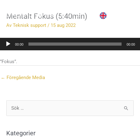
Hoppa
till
Mentalt Fokus (5:40min)
innehåll
Av
Teknisk support
/
15 aug 2022
Ljudspelare
00:00
00:00
”Fokus”.
←
Föregående Media
S
ö
k
Kategorier
e