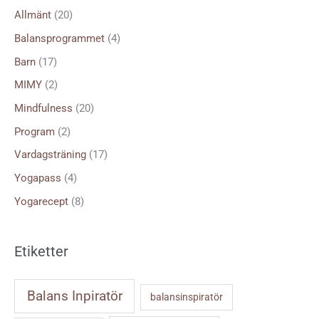
f
Allmänt
(20)
t
Balansprogrammet
(4)
e
Barn
(17)
r
MIMY
(2)
:
Mindfulness
(20)
Program
(2)
Vardagsträning
(17)
Yogapass
(4)
Yogarecept
(8)
Etiketter
Balans Inpiratör
balansinspiratör