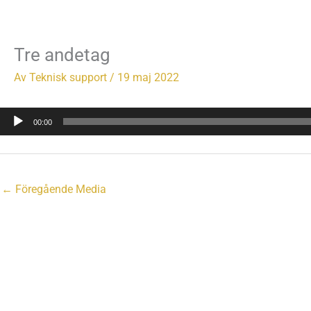
Hoppa
till
innehåll
Tre andetag
Av
Teknisk support
/
19 maj 2022
Ljudspelare
00:00
←
Föregående Media