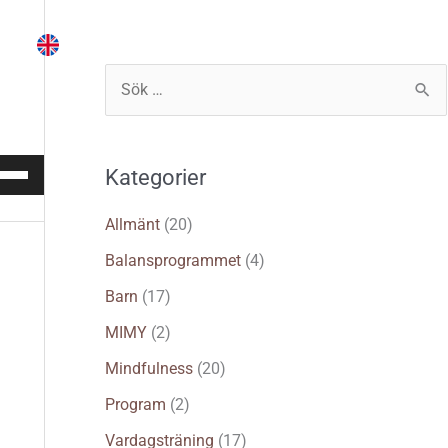
Instruktör
Träna själv
Logga in
S
ö
k
vänd
Kategorier
e
/ner-
tangenterna
f
Allmänt
(20)
t
Balansprogrammet
(4)
e
Barn
(17)
ja
r
er
MIMY
(2)
nka
:
Mindfulness
(20)
lymen.
Program
(2)
Vardagsträning
(17)