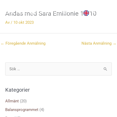
Hoppa
till
Andas med Sara Emilionie 10/10
innehåll
Av
/
10 okt 2023
←
Föregående Anmälning
Nästa Anmälning
→
S
ö
k
Kategorier
e
f
Allmänt
(20)
t
Balansprogrammet
(4)
e