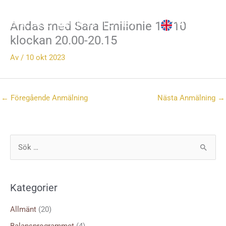
Hoppa
till
Andas med Sara Emilionie 10/10
innehåll
klockan 20.00-20.15
Av
/
10 okt 2023
←
Föregående Anmälning
Nästa Anmälning
→
S
ö
k
Kategorier
e
f
Allmänt
(20)
t