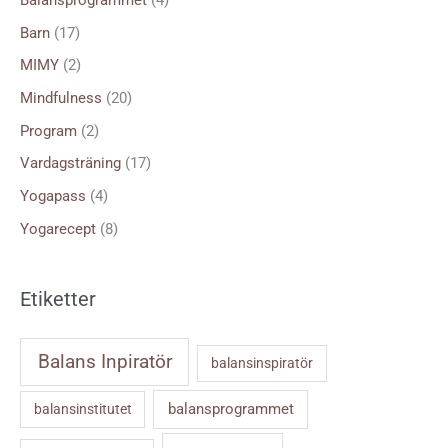
Balansprogrammet
(4)
e
Barn
(17)
r
MIMY
(2)
:
Mindfulness
(20)
Program
(2)
Vardagsträning
(17)
Yogapass
(4)
Yogarecept
(8)
Etiketter
Balans Inpiratör
balansinspiratör
balansprogrammet
balansinstitutet