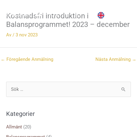
Hoppa
till
Kostnadsfri introduktion i
innehåll
Balansprogrammet! 2023 – december
Av
/
3 nov 2023
←
Föregående Anmälning
Nästa Anmälning
→
S
ö
k
Kategorier
e
f
Allmänt
(20)
t