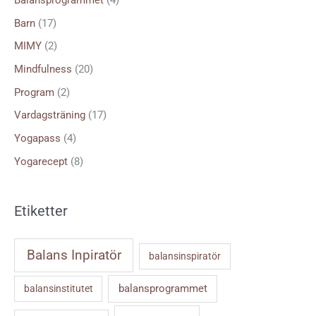
Balansprogrammet
(4)
e
Barn
(17)
r
MIMY
(2)
:
Mindfulness
(20)
Program
(2)
Vardagsträning
(17)
Yogapass
(4)
Yogarecept
(8)
Etiketter
Balans Inpiratör
balansinspiratör
balansprogrammet
balansinstitutet