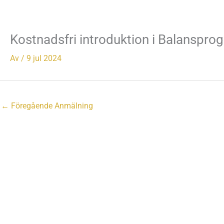
Hoppa
till
innehåll
Kostnadsfri introduktion i Balanspr
Av
/
9 jul 2024
←
Föregående Anmälning