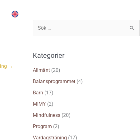
Instruktör
Träna själv
Logga in
S
ö
k
Kategorier
e
ning
→
f
Allmänt
(20)
t
Balansprogrammet
(4)
e
Barn
(17)
r
MIMY
(2)
:
Mindfulness
(20)
Program
(2)
Vardagsträning
(17)