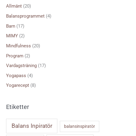
f
Allmänt
(20)
t
Balansprogrammet
(4)
e
Barn
(17)
r
MIMY
(2)
:
Mindfulness
(20)
Program
(2)
Vardagsträning
(17)
Yogapass
(4)
Yogarecept
(8)
Etiketter
Balans Inpiratör
balansinspiratör