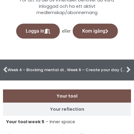
För att ta del av innehållet behöver du vara
inloggad och ha ett aktivt
medlemskap/abonnemang
Logga in
Kom igång
eller
Föregående
N
Week 4 – Blocking mental distractions
Week 6 – Create your day (before others do)
Your tool
Your reflection
Your tool week 5
– Inner space