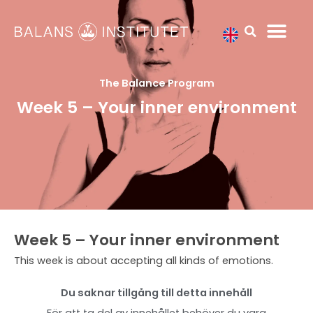
Hoppa
till
innehåll
The Balance Program
Week 5 – Your inner environment
Week 5 – Your inner environment
This week is about accepting all kinds of emotions.
Du saknar tillgång till detta innehåll