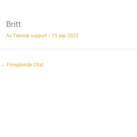
Hoppa
till
innehåll
Britt
Av
Teknisk support
/
15 sep 2023
←
Föregående Citat