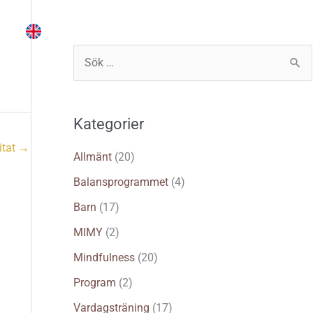
Instruktör
Träna själv
Logga in
S
ö
k
Kategorier
e
itat
→
f
Allmänt
(20)
t
Balansprogrammet
(4)
e
Barn
(17)
r
MIMY
(2)
:
Mindfulness
(20)
Program
(2)
Vardagsträning
(17)