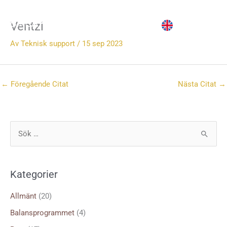
Hoppa
till
Ventzi
innehåll
Av
Teknisk support
/
15 sep 2023
←
Föregående Citat
Nästa Citat
→
S
ö
k
Kategorier
e
f
Allmänt
(20)
t
Balansprogrammet
(4)
e