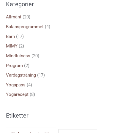
Kategorier
e
f
Allmänt
(20)
t
Balansprogrammet
(4)
e
Barn
(17)
r
MIMY
(2)
:
Mindfulness
(20)
Program
(2)
Vardagsträning
(17)
Yogapass
(4)
Yogarecept
(8)
Etiketter