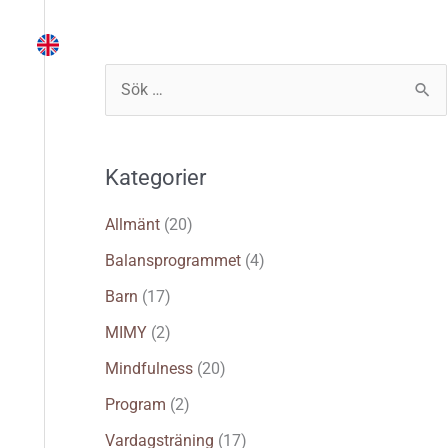
Instruktör
Träna själv
Logga in
S
ö
k
Kategorier
e
f
Allmänt
(20)
t
Balansprogrammet
(4)
e
Barn
(17)
r
MIMY
(2)
:
Mindfulness
(20)
Program
(2)
Vardagsträning
(17)