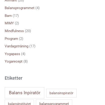
Allmänt
(20)
t
Balansprogrammet
(4)
e
Barn
(17)
r
MIMY
(2)
:
Mindfulness
(20)
Program
(2)
Vardagsträning
(17)
Yogapass
(4)
Yogarecept
(8)
Etiketter
Balans Inpiratör
balansinspiratör
balansprogrammet
balansinstitutet