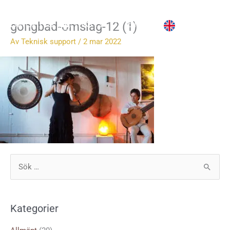
Hoppa
till
gongbad-omslag-12 (1)
innehåll
Av
Teknisk support
/
2 mar 2022
S
ö
k
Kategorier
e
f