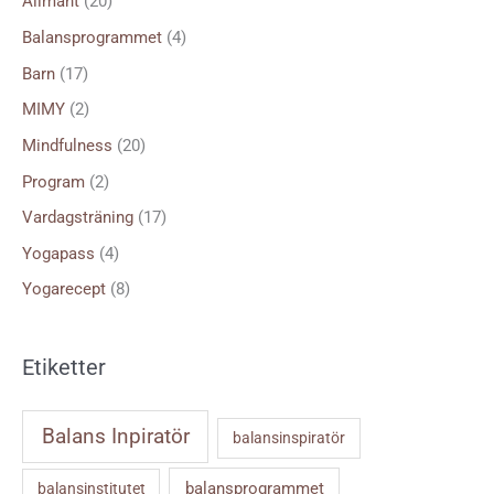
Allmänt
(20)
t
Balansprogrammet
(4)
e
Barn
(17)
r
MIMY
(2)
:
Mindfulness
(20)
Program
(2)
Vardagsträning
(17)
Yogapass
(4)
Yogarecept
(8)
Etiketter
Balans Inpiratör
balansinspiratör
balansprogrammet
balansinstitutet