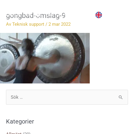
Hoppa
till
gongbad-omslag-9
innehåll
Av
Teknisk support
/
2 mar 2022
S
ö
k
Kategorier
e
f