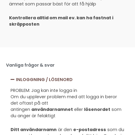
ämnet som passar bäst för att få hjälp
Kontrollera alltid om mail ev. kan ha fastnat i
skräpposten
Vanliga frågor & svar
INLOGGNING / LÖSENORD
PROBLEM: Jag kan inte logga in
Om du upplever problem med att logga in beror
det oftast på att
antingen
användarnamnet
eller
lösenordet
som
du anger är felaktigt
Ditt användarnamn
är den
e-postadress
som du