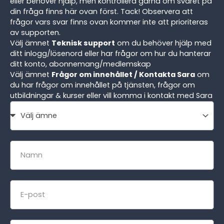
eller behöver hjälp, men kontrollera gärna om svaret på
din fråga finns här ovan först. Tack! Observera att
frågor vars svar finns ovan kommer inte att prioriteras
av supporten.
Välj ämnet
Teknisk support
om du behöver hjälp med
ditt inlogg/lösenord eller har frågor om hur du hanterar
ditt konto, abonnemang/medlemskap
Välj ämnet
Frågor om innehållet / Kontakta Sara
om
du har frågor om innehållet på tjänsten, frågor om
utbildningar & kurser eller vill komma i kontakt med Sara
Ämne
/
Mottagare
Namn
E-
post
Meddelande