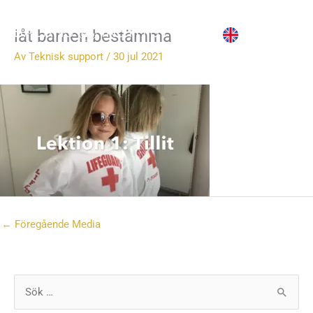
Hoppa
till
låt barnen bestämma
innehåll
Av
Teknisk support
/
30 jul 2021
←
Föregående Media
S