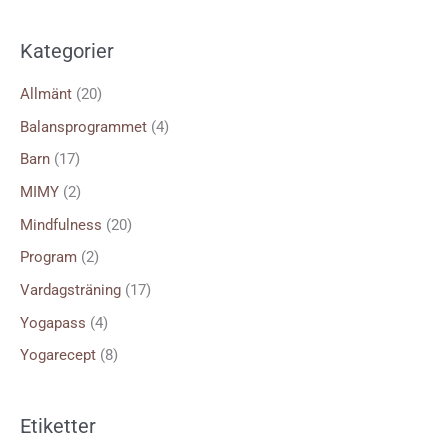
ö
k
Kategorier
e
f
Allmänt
(20)
t
Balansprogrammet
(4)
e
Barn
(17)
r
MIMY
(2)
:
Mindfulness
(20)
Program
(2)
Vardagsträning
(17)
Yogapass
(4)
Yogarecept
(8)
Etiketter