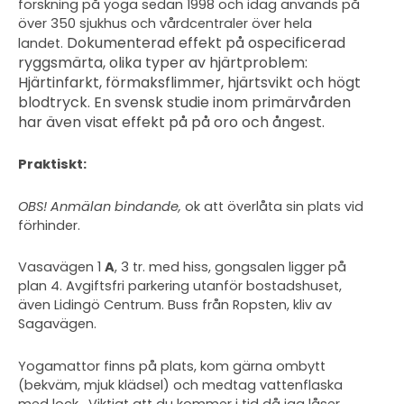
forskning på yoga sedan 1998 och idag används på
över 350 sjukhus och vårdcentraler över hela
Dokumenterad effekt på ospecificerad
landet.
ryggsmärta, olika typer av hjärtproblem:
Hjärtinfarkt, förmaksflimmer, hjärtsvikt och högt
blodtryck. En svensk studie inom primärvården
har även visat effekt på på oro och ångest.
Praktiskt:
OBS! Anmälan bindande,
ok att överlåta sin plats vid
förhinder.
Vasavägen 1
A
, 3 tr. med hiss, gongsalen ligger på
plan 4. Avgiftsfri parkering utanför bostadshuset,
även Lidingö Centrum. Buss från Ropsten, kliv av
Sagavägen.
Yogamattor finns på plats, kom gärna ombytt
(bekväm, mjuk klädsel) och medtag vattenflaska
med lock. Viktigt att du kommer i tid då jag låser