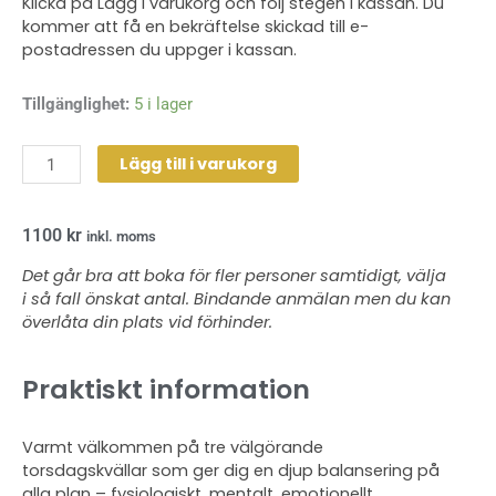
Klicka på Lägg i varukorg och följ stegen i kassan. Du
kommer att få en bekräftelse skickad till e-
postadressen du uppger i kassan.
Fri
Tillgänglighet:
5 i lager
från
stress
Lägg till i varukorg
-
3
1100
kr
veckorskurs
inkl. moms
med
Det går bra att boka för fler personer samtidigt, välja
start
i så fall önskat antal. Bindande anmälan men du kan
2024-
överlåta din plats vid förhinder.
08-
22
Praktiskt information
mängd
Varmt välkommen på tre välgörande
torsdagskvällar som ger dig en djup balansering på
alla plan – fysiologiskt, mentalt, emotionellt,