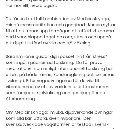
hormonellt, neurologiskt.
Du får en kraftfull kombination av Medicinsk yoga,
mindfulnessmeditation och gongbad. Kursen syftar
till att du tränar upp förmågan att effektivt komma
ned i varv, släppa taget om oro, stress och uppnå
ett djupt tillstånd av vila och självläkning.
Sara Emilionie guidar dig i passet ”Fri från stress”
som ingår i publicerad forskning. Du får prova
meditationer som enligt internationell forskning har
effekt på både minne, känsloreglering och cellernas
livslängd. Efter yogaövningarna får du vila till
vibrationerna av ett av världens äldsta instrument
som fördjupar självläkning och ger djupgående
återhämtning.
Om Medicinsk Yoga: mjuka, djupverkande övningar
som alla kan utföra, även nybörjare. Den
svenskutvecklade yogaformen är testad i svensk