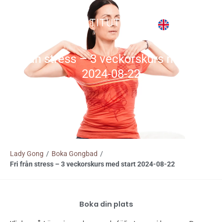
Hoppa
till
innehåll
Fri från stress – 3 veckorskurs med start
2024-08-22
Lady Gong
/
Boka Gongbad
/
Fri från stress – 3 veckorskurs med start 2024-08-22
Boka din plats