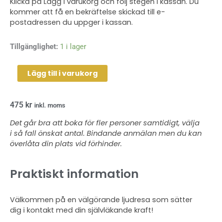
Klicka på Lägg i varukorg och följ stegen i kassan. Du
kommer att få en bekräftelse skickad till e-
postadressen du uppger i kassan.
Gongbad/Yoga
Tillgänglighet:
1 i lager
120
min
Lägg till i varukorg
-
2024-
475
kr
01-
inkl. moms
25
Det går bra att boka för fler personer samtidigt, välja
mängd
i så fall önskat antal. Bindande anmälan men du kan
överlåta din plats vid förhinder.
Praktiskt information
Välkommen på en välgörande ljudresa som sätter
dig i kontakt med din självläkande kraft!