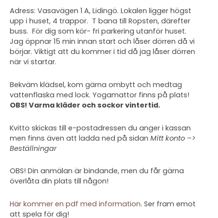
Adress: Vasavägen 1 A, Lidingö. Lokalen ligger högst
upp i huset, 4 trappor. T bana till Ropsten, därefter
buss. För dig som kör- fri parkering utanför huset.
Jag öppnar 15 min innan start och låser dörren då vi
börjar. Viktigt att du kommer i tid då jag låser dörren
när vi startar.
Bekväm klädsel, kom gärna ombytt och medtag
vattenflaska med lock. Yogamattor finns på plats!
OBS! Varma kläder och sockor vintertid.
Kvitto skickas till e-postadressen du anger i kassan
men finns även att ladda ned på sidan
Mitt konto –>
Beställningar
OBS! Din anmälan är bindande, men du får gärna
överlåta din plats till någon!
Här kommer en pdf med information
. Ser fram emot
att spela för dig!