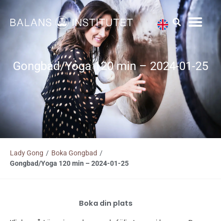
Hoppa
till
innehåll
Gongbad/Yoga 120 min – 2024-01-25
Lady Gong
/
Boka Gongbad
/
Gongbad/Yoga 120 min – 2024-01-25
Boka din plats