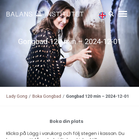
Hoppa
till
innehåll
Gongbad 120 min – 2024-12-01
Lady Gong
/
Boka Gongbad
/
Gongbad 120 min – 2024-12-01
Boka din plats
Klicka på Lägg i varukorg och följ stegen i kassan. Du