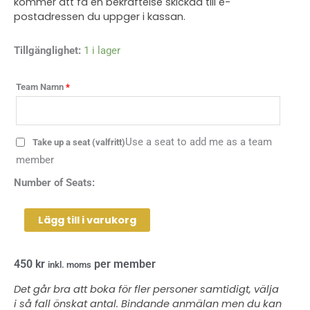
kommer att få en bekräftelse skickad till e-
postadressen du uppger i kassan.
Gongbad
Tillgänglighet:
1 i lager
120
min
Team Namn
*
-
2024-
12-
Use a seat to add me as a team
Take up a seat
(valfritt)
01
member
mängd
Number of Seats:
Lägg till i varukorg
450
kr
per member
inkl. moms
Det går bra att boka för fler personer samtidigt, välja
i så fall önskat antal. Bindande anmälan men du kan