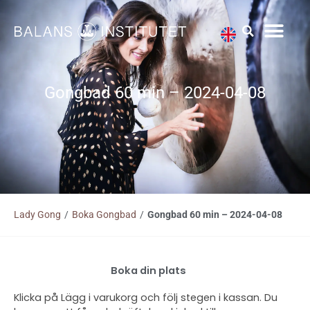
Hoppa
till
innehåll
Gongbad 60 min – 2024-04-08
Lady Gong
/
Boka Gongbad
/
Gongbad 60 min – 2024-04-08
Boka din plats
Klicka på Lägg i varukorg och följ stegen i kassan. Du