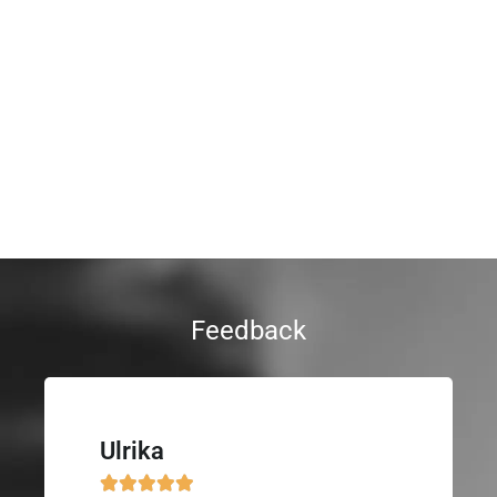
Feedback
Ulrika




