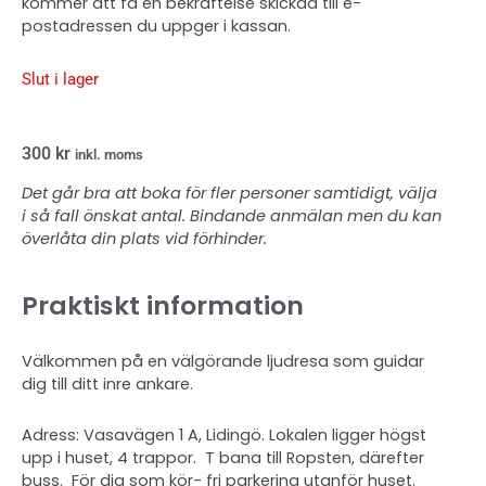
kommer att få en bekräftelse skickad till e-
postadressen du uppger i kassan.
Slut i lager
300
kr
inkl. moms
Det går bra att boka för fler personer samtidigt, välja
i så fall önskat antal. Bindande anmälan men du kan
överlåta din plats vid förhinder.
Praktiskt information
Välkommen på en välgörande ljudresa som guidar
dig till ditt inre ankare.
Adress: Vasavägen 1 A, Lidingö. Lokalen ligger högst
upp i huset, 4 trappor. T bana till Ropsten, därefter
buss. För dig som kör- fri parkering utanför huset.