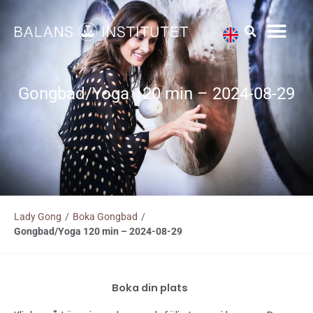
Hoppa
till
innehåll
Gongbad/Yoga 120 min – 2024-08-29
Lady Gong
/
Boka Gongbad
/
Gongbad/Yoga 120 min – 2024-08-29
Boka din plats