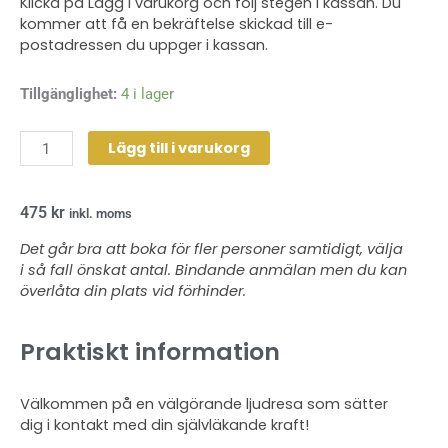
Klicka på Lägg i varukorg och följ stegen i kassan. Du
kommer att få en bekräftelse skickad till e-
postadressen du uppger i kassan.
Gongbad/Yoga
Tillgänglighet:
4 i lager
120
min
Lägg till i varukorg
-
2024-
475
kr
08-
inkl. moms
29
Det går bra att boka för fler personer samtidigt, välja
mängd
i så fall önskat antal. Bindande anmälan men du kan
överlåta din plats vid förhinder.
Praktiskt information
Välkommen på en välgörande ljudresa som sätter
dig i kontakt med din självläkande kraft!