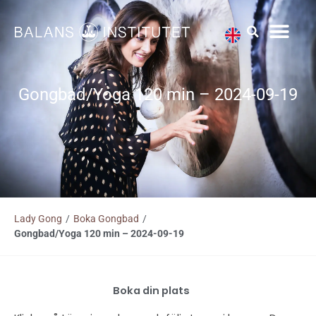
Hoppa
till
innehåll
Gongbad/Yoga 120 min – 2024-09-19
Lady Gong
/
Boka Gongbad
/
Gongbad/Yoga 120 min – 2024-09-19
Boka din plats