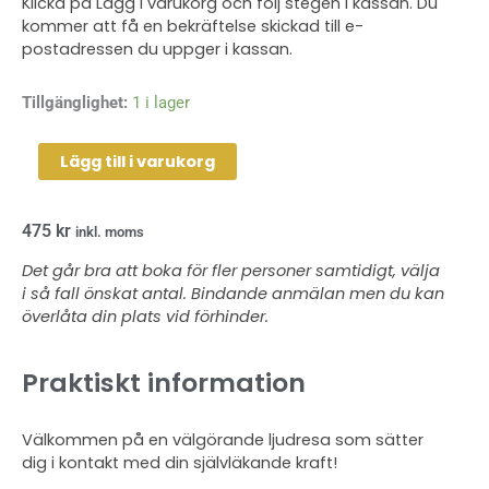
Klicka på Lägg i varukorg och följ stegen i kassan. Du
kommer att få en bekräftelse skickad till e-
postadressen du uppger i kassan.
Gongbad/Yoga
Tillgänglighet:
1 i lager
120
min
Lägg till i varukorg
-
2024-
475
kr
09-
inkl. moms
19
Det går bra att boka för fler personer samtidigt, välja
mängd
i så fall önskat antal. Bindande anmälan men du kan
överlåta din plats vid förhinder.
Praktiskt information
Välkommen på en välgörande ljudresa som sätter
dig i kontakt med din självläkande kraft!