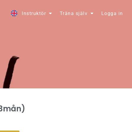
Instruktör
Träna själv
Logga in
(3mån)