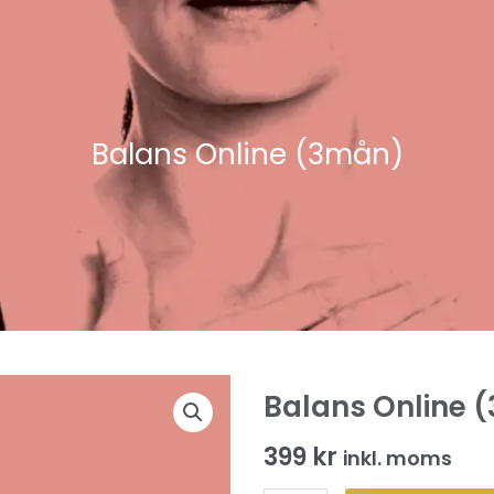
Balans Online (3mån)
Balans Online 
399
kr
inkl. moms
Balans