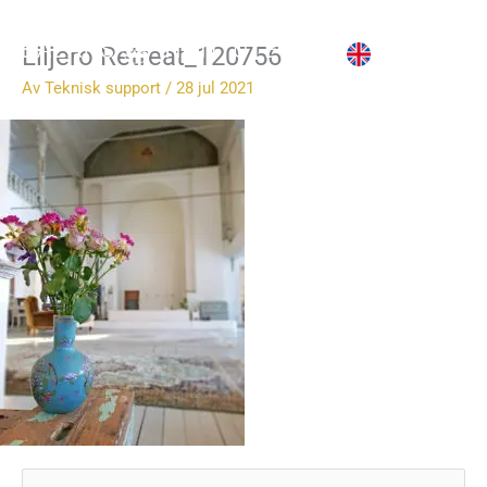
Hoppa
till
Liljero Retreat_120756
innehåll
Av
Teknisk support
/
28 jul 2021