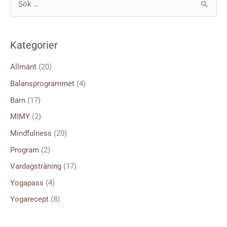
S
ö
k
Kategorier
e
f
Allmänt
(20)
t
Balansprogrammet
(4)
e
Barn
(17)
r
MIMY
(2)
:
Mindfulness
(20)
Program
(2)
Vardagsträning
(17)
Yogapass
(4)
Yogarecept
(8)