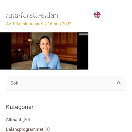
Hoppa
till
ruta-forsta-sidan
innehåll
Av
Teknisk support
/
16 aug 2022
S
ö
k
Kategorier
e
f
Allmänt
(20)
t
Balansprogrammet
(4)