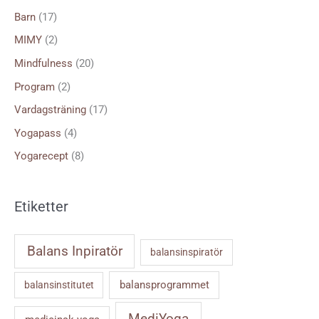
e
Barn
(17)
r
MIMY
(2)
:
Mindfulness
(20)
Program
(2)
Vardagsträning
(17)
Yogapass
(4)
Yogarecept
(8)
Etiketter
Balans Inpiratör
balansinspiratör
balansprogrammet
balansinstitutet
MediYoga