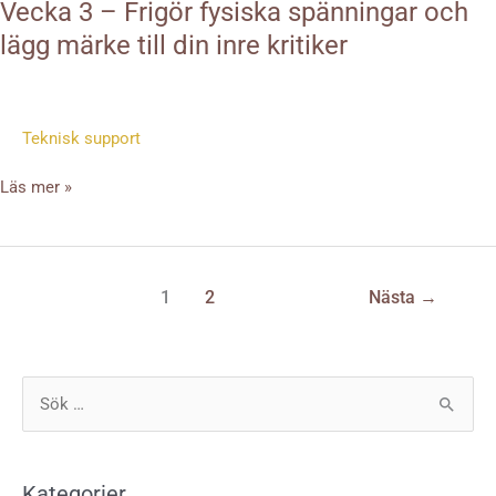
din
Vecka 3 – Frigör fysiska spänningar och
inre
lägg märke till din inre kritiker
kritiker
Teknisk support
Läs mer »
1
2
Nästa
→
S
ö
k
Kategorier