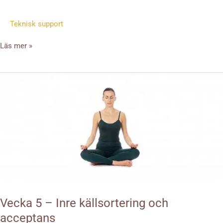
Teknisk support
Läs mer »
Vecka
5
–
Inre
källsortering
och
acceptans
Vecka 5 – Inre källsortering och
acceptans