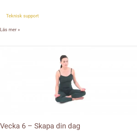
Teknisk support
Läs mer »
Vecka
6
–
Skapa
din
dag
Vecka 6 – Skapa din dag