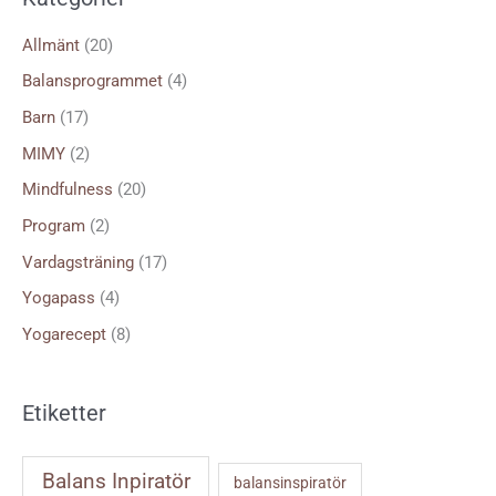
e
f
Allmänt
(20)
t
Balansprogrammet
(4)
e
Barn
(17)
r
MIMY
(2)
:
Mindfulness
(20)
Program
(2)
Vardagsträning
(17)
Yogapass
(4)
Yogarecept
(8)
Etiketter
Balans Inpiratör
balansinspiratör