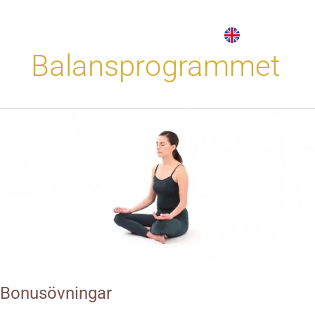
Hoppa
till
innehåll
Balansprogrammet
Bonusövningar
Bonusövningar