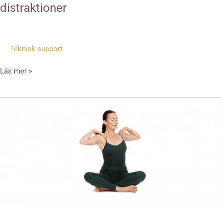
distraktioner
Teknisk support
Läs mer »
Vecka
3
–
Frigör
fysiska
spänningar
och
lägg
märke
till