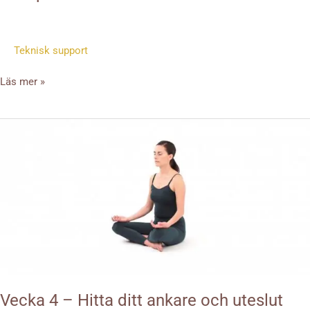
Teknisk support
Läs mer »
Vecka
4
–
Hitta
ditt
ankare
och
uteslut
distraktioner
Vecka 4 – Hitta ditt ankare och uteslut