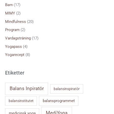
e
Barn
(17)
r
MIMY
(2)
:
Mindfulness
(20)
Program
(2)
Vardagsträning
(17)
Yogapass
(4)
Yogarecept
(8)
Etiketter
Balans Inpiratör
balansinspiratör
balansprogrammet
balansinstitutet
MediYoga
medicinsk yoga