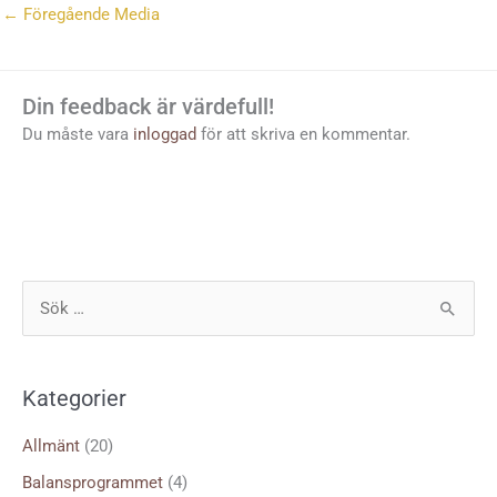
←
Föregående Media
Din feedback är värdefull!
Du måste vara
inloggad
för att skriva en kommentar.
S
ö
k
Kategorier
e
f
Allmänt
(20)
t
Balansprogrammet
(4)