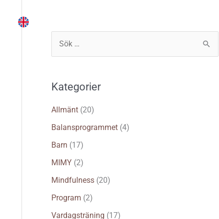
Instruktör
Träna själv
Logga in
S
ö
k
Kategorier
e
f
Allmänt
(20)
t
Balansprogrammet
(4)
e
Barn
(17)
r
MIMY
(2)
:
Mindfulness
(20)
Program
(2)
Vardagsträning
(17)