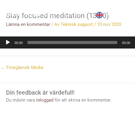
Hoppa
till
Stay focused meditation (13:40)
innehåll
Lämna en kommentar
/ Av
Teknisk support
/
10 nov 2020
Ljudspelare
00:00
00:00
←
Föregående Media
Din feedback är värdefull!
Du måste vara
inloggad
för att skriva en kommentar.