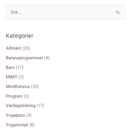
S
ö
k
Kategorier
e
f
Allmänt
(20)
t
Balansprogrammet
(4)
e
Barn
(17)
r
MIMY
(2)
:
Mindfulness
(20)
Program
(2)
Vardagsträning
(17)
Yogapass
(4)
Yogarecept
(8)