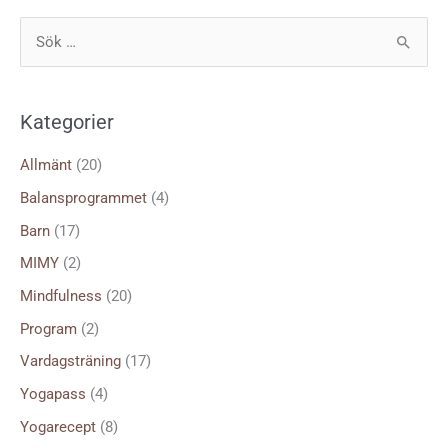
S
ö
k
Kategorier
e
f
Allmänt
(20)
t
Balansprogrammet
(4)
e
Barn
(17)
r
MIMY
(2)
:
Mindfulness
(20)
Program
(2)
Vardagsträning
(17)
Yogapass
(4)
Yogarecept
(8)