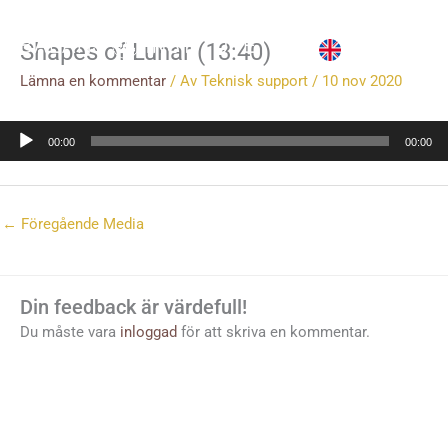
Hoppa
till
Shapes of Lunar (13:40)
innehåll
Lämna en kommentar
/ Av
Teknisk support
/
10 nov 2020
Ljudspelare
00:00
00:00
←
Föregående Media
Din feedback är värdefull!
Du måste vara
inloggad
för att skriva en kommentar.