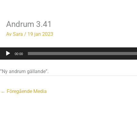
Hoppa
till
innehåll
Andrum 3.41
Av
Sara
/
19 jan 2023
Ljudspelare
00:00
”Ny andrum gällande”.
←
Föregående Media