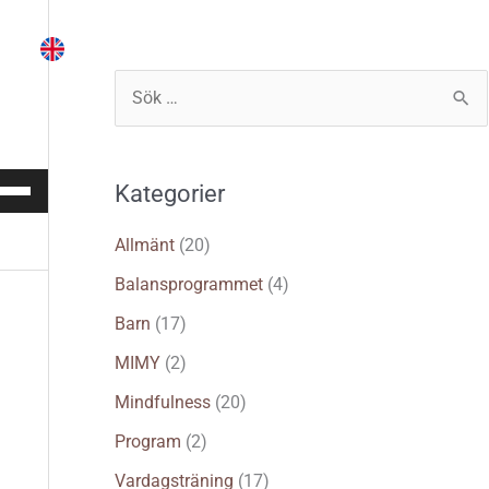
Instruktör
Träna själv
Logga in
S
ö
k
vänd
Kategorier
e
/ner-
tangenterna
f
Allmänt
(20)
t
Balansprogrammet
(4)
e
Barn
(17)
ja
r
er
MIMY
(2)
nka
:
Mindfulness
(20)
lymen.
Program
(2)
Vardagsträning
(17)