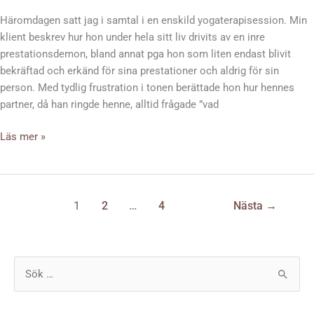
Häromdagen satt jag i samtal i en enskild yogaterapisession. Min
klient beskrev hur hon under hela sitt liv drivits av en inre
prestationsdemon, bland annat pga hon som liten endast blivit
bekräftad och erkänd för sina prestationer och aldrig för sin
person. Med tydlig frustration i tonen berättade hon hur hennes
partner, då han ringde henne, alltid frågade ”vad
Läs mer »
1
2
…
4
Nästa
→
S
ö