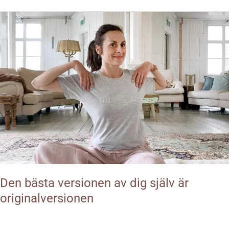
Den
bästa
versionen
av
dig
själv
är
originalversionen
Den bästa versionen av dig själv är
originalversionen