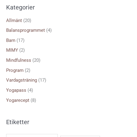
k
Kategorier
e
f
Allmänt
(20)
t
Balansprogrammet
(4)
e
Barn
(17)
r
MIMY
(2)
:
Mindfulness
(20)
Program
(2)
Vardagsträning
(17)
Yogapass
(4)
Yogarecept
(8)
Etiketter