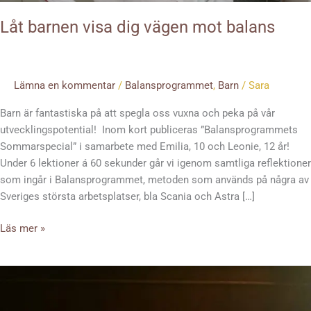
Låt barnen visa dig vägen mot balans
Lämna en kommentar
/
Balansprogrammet
,
Barn
/
Sara
Barn är fantastiska på att spegla oss vuxna och peka på vår
utvecklingspotential! Inom kort publiceras ”Balansprogrammets
Sommarspecial” i samarbete med Emilia, 10 och Leonie, 12 år!
Under 6 lektioner á 60 sekunder går vi igenom samtliga reflektioner
som ingår i Balansprogrammet, metoden som används på några av
Sveriges största arbetsplatser, bla Scania och Astra […]
Läs mer »
Prestationsångest,
ÄNTLIGEN
ser