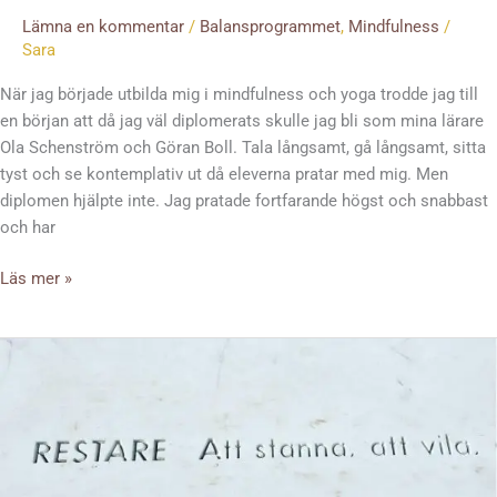
Lämna en kommentar
/
Balansprogrammet
,
Mindfulness
/
Sara
När jag började utbilda mig i mindfulness och yoga trodde jag till
en början att då jag väl diplomerats skulle jag bli som mina lärare
Ola Schenström och Göran Boll. Tala långsamt, gå långsamt, sitta
tyst och se kontemplativ ut då eleverna pratar med mig. Men
diplomen hjälpte inte. Jag pratade fortfarande högst och snabbast
och har
Läs mer »
Vila
–
en
underskattad
aktivitet