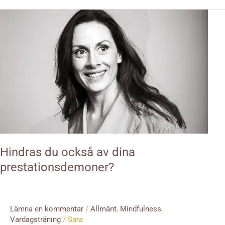
Hindras
du
också
av
dina
prestationsdemoner?
Hindras du också av dina
prestationsdemoner?
Lämna en kommentar
/
Allmänt
,
Mindfulness
,
Vardagsträning
/
Sara