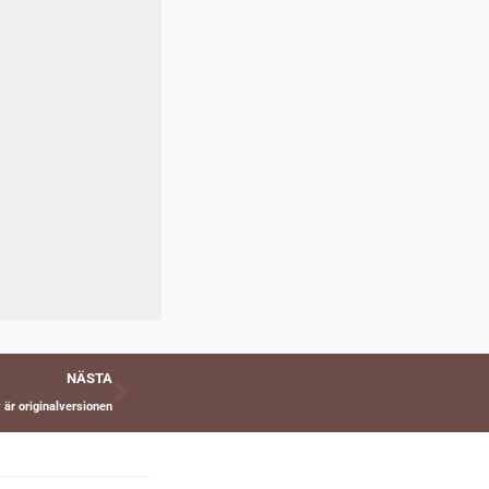
Nästa
NÄSTA
 är originalversionen