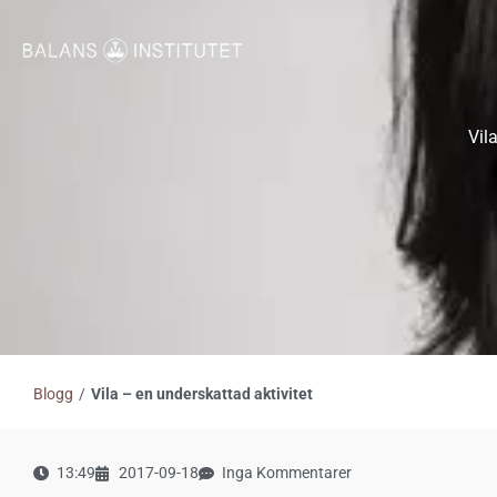
Hoppa
till
innehåll
Vil
Blogg
/
Vila – en underskattad aktivitet
13:49
2017-09-18
Inga Kommentarer