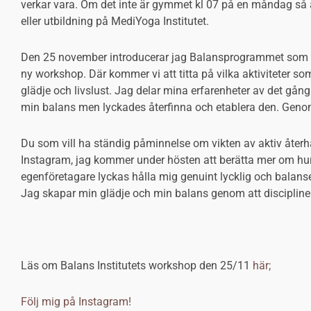
verkar vara. Om det inte är gymmet kl 07 på en måndag så 
eller utbildning på MediYoga Institutet.
Den 25 november introducerar jag Balansprogrammet som s
ny workshop. Där kommer vi att titta på vilka aktiviteter som
glädje och livslust. Jag delar mina erfarenheter av det gång
min balans men lyckades återfinna och etablera den. Genom
Du som vill ha ständig påminnelse om vikten av aktiv återh
Instagram, jag kommer under hösten att berätta mer om 
egenföretagare lyckas hålla mig genuint lycklig och balanser
Jag skapar min glädje och min balans genom att discipline
Läs om Balans Institutets workshop den 25/11
här;
Följ mig på Instagram!