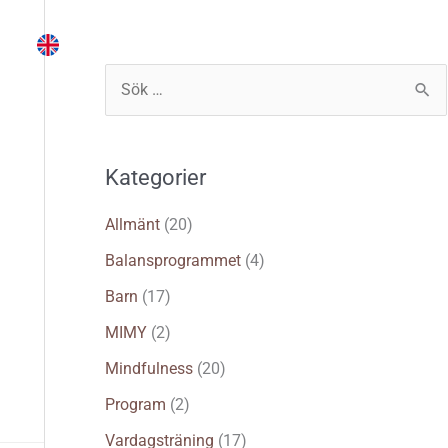
Instruktör
Träna själv
Logga in
S
ö
k
Kategorier
e
f
Allmänt
(20)
t
Balansprogrammet
(4)
e
Barn
(17)
r
MIMY
(2)
:
Mindfulness
(20)
Program
(2)
Vardagsträning
(17)