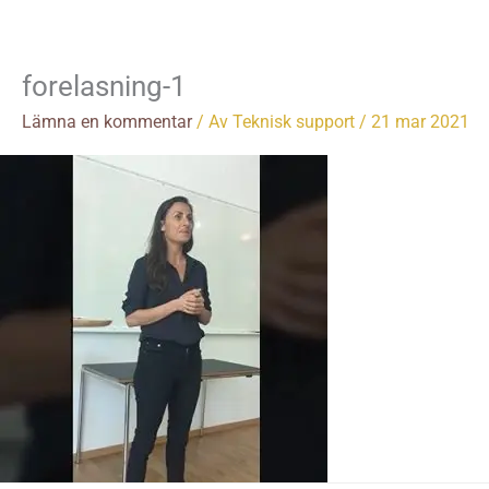
Hoppa
till
innehåll
forelasning-1
Lämna en kommentar
/ Av
Teknisk support
/
21 mar 2021