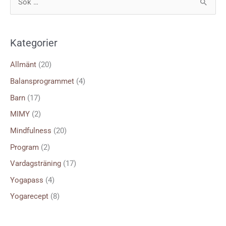
S
ö
k
Kategorier
e
f
Allmänt
(20)
t
Balansprogrammet
(4)
e
Barn
(17)
r
MIMY
(2)
:
Mindfulness
(20)
Program
(2)
Vardagsträning
(17)
Yogapass
(4)
Yogarecept
(8)