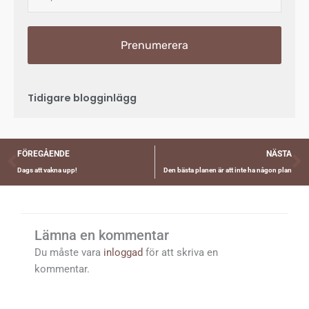
Prenumerera
Tidigare blogginlägg
Föregående
N
FÖREGÅENDE
NÄSTA
Dags att vakna upp!
Den bästa planen är att inte ha någon plan
Lämna en kommentar
Du måste vara
inloggad
för att skriva en
kommentar.