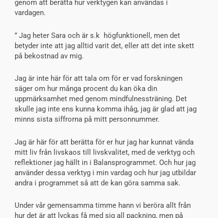
genom att berätta hur verktygen kan användas i
vardagen.
” Jag heter Sara och är s.k högfunktionell, men det
betyder inte att jag alltid varit det, eller att det inte skett
på bekostnad av mig.
Jag är inte här för att tala om för er vad forskningen
säger om hur många procent du kan öka din
uppmärksamhet med genom mindfulnessträning. Det
skulle jag inte ens kunna komma ihåg, jag är glad att jag
minns sista siffrorna på mitt personnummer.
Jag är här för att berätta för er hur jag har kunnat vända
mitt liv från livskaos till livskvalitet, med de verktyg och
reflektioner jag hällt in i Balansprogrammet. Och hur jag
använder dessa verktyg i min vardag och hur jag utbildar
andra i programmet så att de kan göra samma sak.
Under vår gemensamma timme hann vi beröra allt från
hur det är att lyckas få med sig all packning, men på