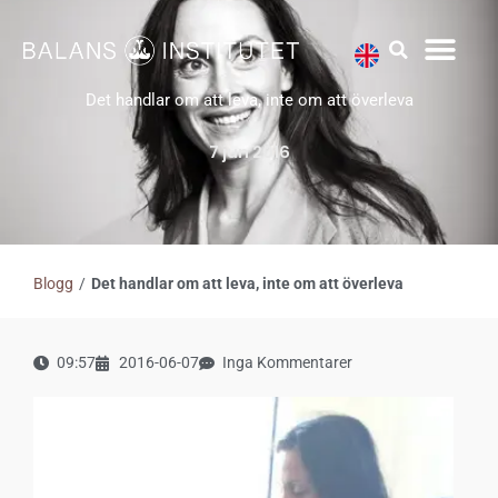
Hoppa
till
innehåll
Det handlar om att leva, inte om att överleva
7 jun 2016
Blogg
/
Det handlar om att leva, inte om att överleva
09:57
2016-06-07
Inga Kommentarer