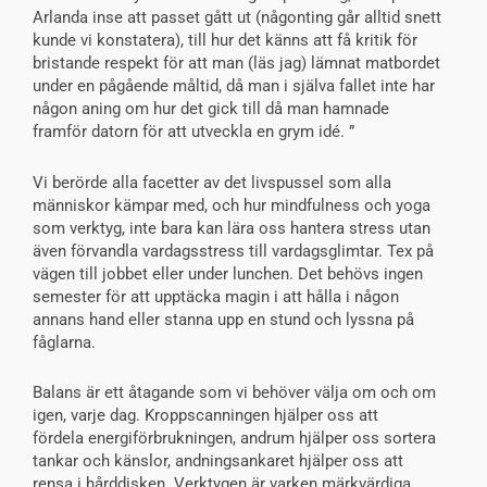
Arlanda inse att passet gått ut (någonting går alltid snett
kunde vi konstatera), till hur det känns att få kritik för
bristande respekt för att man (läs jag) lämnat matbordet
under en pågående måltid, då man i själva fallet inte har
någon aning om hur det gick till då man hamnade
framför datorn för att utveckla en grym idé. ”
Vi berörde alla facetter av det livspussel som alla
människor kämpar med, och hur mindfulness och yoga
som verktyg, inte bara kan lära oss hantera stress utan
även förvandla vardagsstress till vardagsglimtar. Tex på
vägen till jobbet eller under lunchen. Det behövs ingen
semester för att upptäcka magin i att hålla i någon
annans hand eller stanna upp en stund och lyssna på
fåglarna.
Balans är ett åtagande som vi behöver välja om och om
igen, varje dag. Kroppscanningen hjälper oss att
fördela energiförbrukningen, andrum hjälper oss sortera
tankar och känslor, andningsankaret hjälper oss att
rensa i hårddisken. Verktygen är varken märkvärdiga