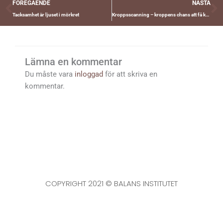
Föregående
N
FÖREGÅENDE
NÄSTA
Tacksamhet är ljuset i mörkret
Kroppsscanning – kroppens chans att få knoppen att lyssna
Lämna en kommentar
Du måste vara
inloggad
för att skriva en
kommentar.
COPYRIGHT 2021 © BALANS INSTITUTET