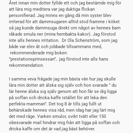
Året innan min dotter fyllde ett och jag bestämde mig för
att lära mig meditera var jag duktiga flickan
personifierad. Jag minns en gång då min syster blev
irriterad för att dammsugaren alltid stod framme i köket
så jag kunde dammsuga direkt om något av hennes barn
råkade smula ner (mina hembakta kakor). Jag förstod
inte alls hennes irritation. Dr Ola Schenström, som jag
både var elev åt och jobbade tillsammans med,
rekommenderade mig boken
”prestationsprinsessan”, jag förstod inte alls hans
rekommendation.
I samma veva frågade jag min bästa vän hur jag skulle
lära min dotter att älska sig själv och hon svarade ” du
lär henne älska sig själv genom att hon får se dig ligga
på soffan och dricka kaffe istället för att leka den
perfekta mamman”. Det tog 8 år tills jag fullt ut
behärskade hennes visa råd, men idag har jag lärt mig
det med råge. Varken smulor, ovikt tvätt eller 150
obesvarade mail hindrar mig från att ligga på soffan och
dricka kaffe om det är vad jag bäst behöver.