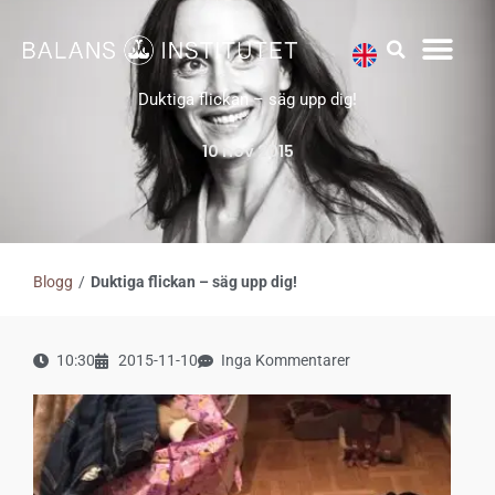
Hoppa
till
innehåll
Duktiga flickan – säg upp dig!
10 nov 2015
Blogg
/
Duktiga flickan – säg upp dig!
10:30
2015-11-10
Inga Kommentarer