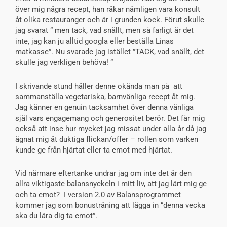
över mig några recept, han råkar nämligen vara konsult
åt olika restauranger och är i grunden kock. Förut skulle
jag svarat ” men tack, vad snällt, men så farligt är det
inte, jag kan ju alltid googla eller beställa Linas
matkasse”. Nu svarade jag istället ”TACK, vad snällt, det
skulle jag verkligen behöva! ”
I skrivande stund håller denne okända man på att
sammanställa vegetariska, barnvänliga recept åt mig.
Jag känner en genuin tacksamhet över denna vänliga
själ vars engagemang och generositet berör. Det får mig
också att inse hur mycket jag missat under alla år då jag
ägnat mig åt duktiga flickan/offer – rollen som varken
kunde ge från hjärtat eller ta emot med hjärtat.
Vid närmare eftertanke undrar jag om inte det är den
allra viktigaste balansnyckeln i mitt liv, att jag lärt mig ge
och ta emot? I version 2.0 av Balansprogrammet
kommer jag som bonusträning att lägga in ”denna vecka
ska du lära dig ta emot”.