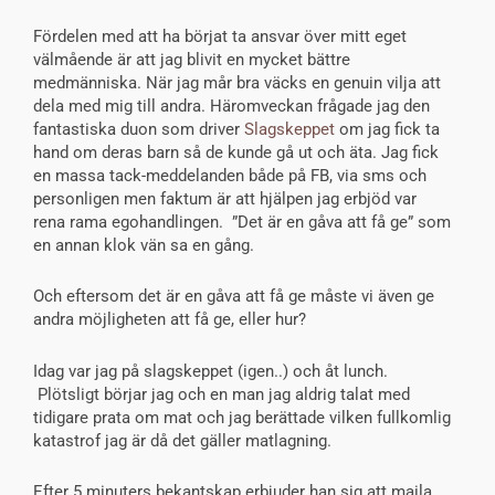
Fördelen med att ha börjat ta ansvar över mitt eget
välmående är att jag blivit en mycket bättre
medmänniska. När jag mår bra väcks en genuin vilja att
dela med mig till andra. Häromveckan frågade jag den
fantastiska duon som driver
Slagskeppet
om jag fick ta
hand om deras barn så de kunde gå ut och äta. Jag fick
en massa tack-meddelanden både på FB, via sms och
personligen men faktum är att hjälpen jag erbjöd var
rena rama egohandlingen. ”Det är en gåva att få ge” som
en annan klok vän sa en gång.
Och eftersom det är en gåva att få ge måste vi även ge
andra möjligheten att få ge, eller hur?
Idag var jag på slagskeppet (igen..) och åt lunch.
Plötsligt börjar jag och en man jag aldrig talat med
tidigare prata om mat och jag berättade vilken fullkomlig
katastrof jag är då det gäller matlagning.
Efter 5 minuters bekantskap erbjuder han sig att maila