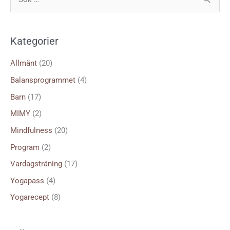
S
ö
k
Kategorier
e
f
Allmänt
(20)
t
Balansprogrammet
(4)
e
Barn
(17)
r
MIMY
(2)
:
Mindfulness
(20)
Program
(2)
Vardagsträning
(17)
Yogapass
(4)
Yogarecept
(8)