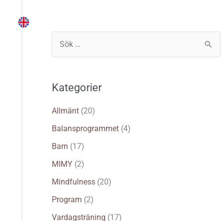
Instruktör
Träna själv
Logga in
S
ö
k
Kategorier
e
f
Allmänt
(20)
t
Balansprogrammet
(4)
e
Barn
(17)
r
MIMY
(2)
:
Mindfulness
(20)
Program
(2)
Vardagsträning
(17)