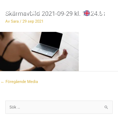
Hoppa
till
Skärmavbild 2021-09-29 kl. 12.24.51
innehåll
Av
Sara
/
29 sep 2021
←
Föregående Media
S
ö