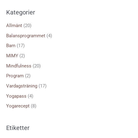
k
Kategorier
e
f
Allmänt
(20)
t
Balansprogrammet
(4)
e
Barn
(17)
r
MIMY
(2)
:
Mindfulness
(20)
Program
(2)
Vardagsträning
(17)
Yogapass
(4)
Yogarecept
(8)
Etiketter