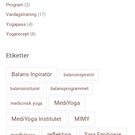
Program
(2)
Vardagsträning
(17)
Yogapass
(4)
Yogarecept
(8)
Etiketter
Balans Inpiratör
balansinspiratör
balansprogrammet
balansinstitutet
MediYoga
medicinsk yoga
MIMY
MediYoga Institutet
reflektion
Sara Emilionie