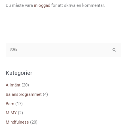
Du måste vara
inloggad
för att skriva en kommentar.
S
ö
k
Kategorier
e
f
Allmänt
(20)
t
Balansprogrammet
(4)
e
Barn
(17)
r
MIMY
(2)
:
Mindfulness
(20)