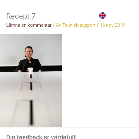
Hoppa
till
Recept 7
innehåll
Lämna en kommentar
/ Av
Teknisk support
/
16 nov 2019
Din feedback är värdefull!