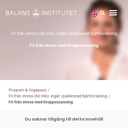
Hoppa
till
innehåll
Fri från stress (60 min) -ingår i publicerad hjärtforskning
Fri från stress med Kroppsscanning
Program & Yogapass
/
Fri från stress (60 min) -ingår i publicerad hjärtforskning
/
Fri från stress med Kroppsscanning
Du saknar tillgång till detta innehåll