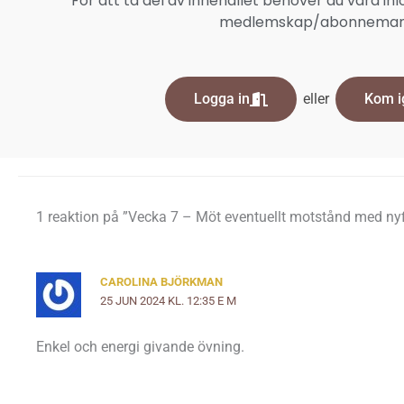
För att ta del av innehållet behöver du vara in
medlemskap/abonnema
Logga in
eller
Kom i
1 reaktion på ”Vecka 7 – Möt eventuellt motstånd med ny
CAROLINA BJÖRKMAN
25 JUN 2024 KL. 12:35 E M
Enkel och energi givande övning.