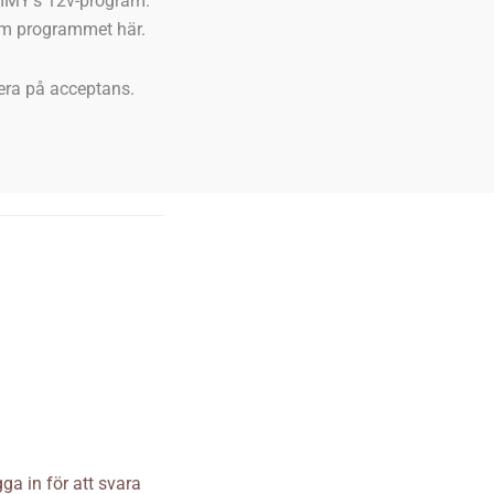
MIMY’s 12v-program.
om programmet här.
era på acceptans.
ga in för att svara