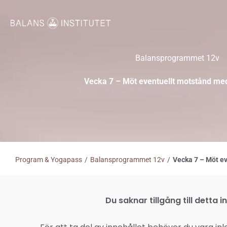
Hoppa
till
innehåll
Balansprogrammet 12v
Vecka 7 – Möt eventuellt motstånd me
Program & Yogapass
/
Balansprogrammet 12v
/
Vecka 7 – Möt e
Du saknar tillgång till detta i