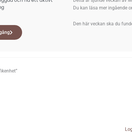
loggad och ha ett aktivt
Detta är sjunde veckan av 
ng
Du kan läsa mer ingående 
Den här veckan ska du fund
gång
fikenhet”
Log