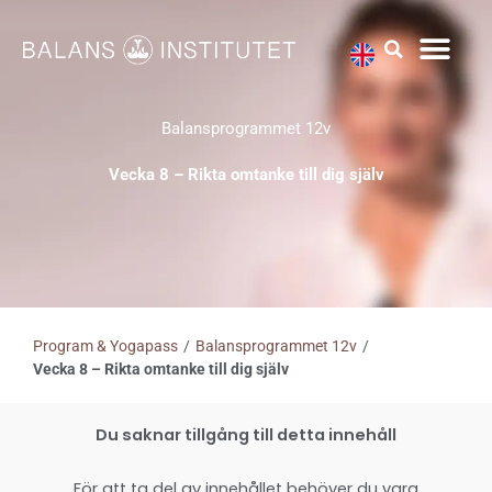
Hoppa
till
innehåll
Balansprogrammet 12v
Vecka 8 – Rikta omtanke till dig själv
Program & Yogapass
/
Balansprogrammet 12v
/
Vecka 8 – Rikta omtanke till dig själv
Du saknar tillgång till detta innehåll
För att ta del av innehållet behöver du vara