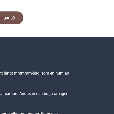
 igång
, ett långt mmmmm-ljud, som en humlas
la hjärnan. Andas in och börja om igen
ingrar vilar mot panna, ögon och