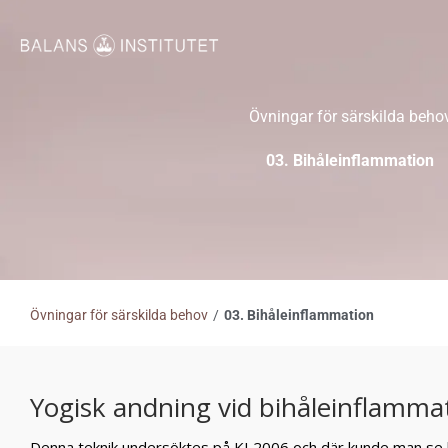
Hoppa
till
innehåll
Övningar för särskilda beho
03. Bihåleinflammation
Övningar för särskilda behov
/
03. Bihåleinflammation
Yogisk andning vid bihåleinflamma
Denna teknik undersöktes på KI 2006 och där kunde man se