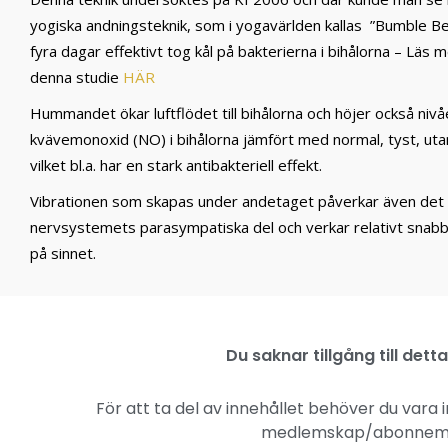
yogiska andningsteknik, som i yogavärlden kallas ”Bumble B
fyra dagar effektivt tog kål på bakterierna i bihålorna – Läs 
denna studie
HÄR
Hummandet ökar luftflödet till bihålorna och höjer också niv
kvävemonoxid (NO) i bihålorna jämfört med normal, tyst, uta
vilket bl.a. har en stark antibakteriell effekt.
Vibrationen som skapas under andetaget påverkar även de
nervsystemets parasympatiska del och verkar relativt snab
på sinnet.
Du saknar tillgång till detta
För att ta del av innehållet behöver du vara 
medlemskap/abonne