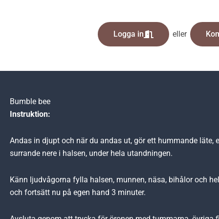
Logga in
eller
Kom
Bumble bee
Instruktion:
Andas in djupt och när du andas ut, gör ett hummande läte
surrande nere i halsen, under hela utandningen.
Känn ljudvågorna fylla halsen, munnen, näsa, bihålor och he
och fortsätt nu på egen hand 3 minuter.
Avsluta genom att trycka för öronen med tummarna, övriga f