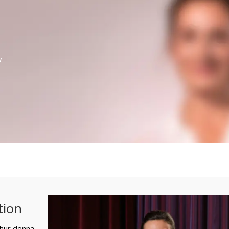
v
tion
 hur denna