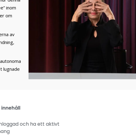
ee” inom
mer om
åerna av
ndning,
t autonoma
bt lugnade
 innehåll
inloggad och ha ett aktivt
mang