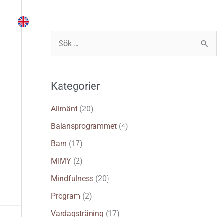
Instruktör
Träna själv
Logga in
S
ö
k
Kategorier
e
f
Allmänt
(20)
t
Balansprogrammet
(4)
e
Barn
(17)
r
MIMY
(2)
:
Mindfulness
(20)
Program
(2)
Vardagsträning
(17)